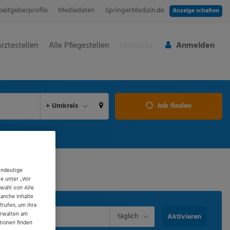
beitgeberprofile
Mediadaten
SpringerMedizin.de
Anzeige schalten
Ärztestellen
Alle Pflegestellen
Merkliste
Anmelden
aktuellen Ort verwenden
+ Umkreis
Job finden
indeutige
ie unter „Wir
swahl von Alle
manche Inhalte
frufen, um Ihre
erwalten am
täglich
Aktivieren
tionen finden