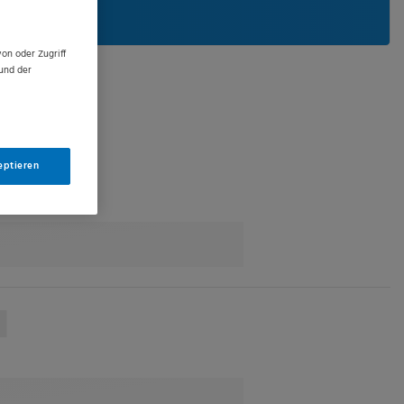
on oder Zugriff
und der
eptieren