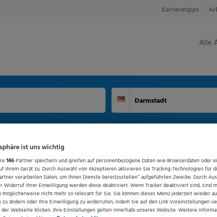
Karrieretipps
Ar
Alle 
Suchort
Deutschland
tsphäre ist uns wichtig
ere
146
-Partner speichern und greifen auf personenbezogene Daten wie Browserdaten oder e
f Ihrem Gerät zu. Durch Auswahl von Akzeptieren aktivieren Sie Tracking-Technologien für d
artner verarbeiten Daten, um Ihnen Dienste bereitzustellen“ aufgeführten Zwecke. Durch Au
 Widerruf Ihrer Einwilligung werden diese deaktiviert. Wenn Tracker deaktiviert sind, sind 
 möglicherweise nicht mehr so relevant für Sie. Sie können dieses Menü jederzeit wieder au
n zu ändern oder Ihre Einwilligung zu widerrufen, indem Sie auf den Link Voreinstellungen v
 der Webseite klicken. Ihre Einstellungen gelten innerhalb unseres Website. Weitere Informa