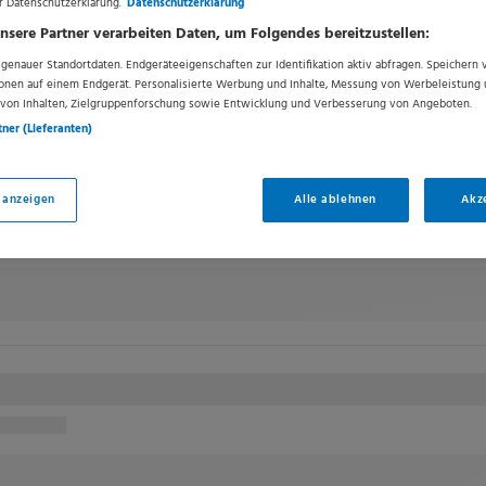
r Datenschutzerklärung.
Datenschutzerklärung
htlinie
,
Nutzungsbedingungen
und Verwendung von Cookies von Springermedizin.
nsere Partner verarbeiten Daten, um Folgendes bereitzustellen:
enauer Standortdaten. Endgeräteeigenschaften zur Identifikation aktiv abfragen. Speichern v
ionen auf einem Endgerät. Personalisierte Werbung und Inhalte, Messung von Werbeleistung 
Stellenangebote
von Inhalten, Zielgruppenforschung sowie Entwicklung und Verbesserung von Angeboten.
tner (Lieferanten)
 anzeigen
Alle ablehnen
Akz