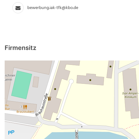
bewerbung.iak-tfk@kbo.de
Firmensitz