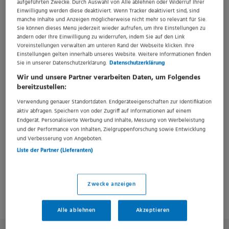
aufgeführten Zwecke. Durch Auswahl von Alle ablehnen oder Widerruf Ihrer
Einwilligung werden diese deaktiviert. Wenn Tracker deaktiviert sind, sind
Spitalstraße 21 / Petersgaben 4
manche Inhalte und Anzeigen möglicherweise nicht mehr so relevant für Sie.
4031 BASEL
Sie können dieses Menü jederzeit wieder aufrufen, um Ihre Einstellungen zu
ändern oder Ihre Einwilligung zu widerrufen, indem Sie auf den Link
Impressum
Voreinstellungen verwalten am unteren Rand der Webseite klicken. Ihre
Einstellungen gelten innerhalb unseres Website. Weitere Informationen finden
Sie in unserer Datenschutzerklärung.
Datenschutzerklärung
Wir und unsere Partner verarbeiten Daten, um Folgendes
+41 61 265 25 25
bereitzustellen:
Verwendung genauer Standortdaten. Endgeräteeigenschaften zur Identifikation
rekrutierung@usb.ch
aktiv abfragen. Speichern von oder Zugriff auf Informationen auf einem
Endgerät. Personalisierte Werbung und Inhalte, Messung von Werbeleistung
und der Performance von Inhalten, Zielgruppenforschung sowie Entwicklung
http://www.unispital-basel.ch
und Verbesserung von Angeboten.
Liste der Partner (Lieferanten)
Zwecke anzeigen
Aktuelle Jobs
Alle ablehnen
Akzeptieren