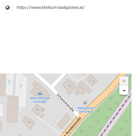
https://www.klinikum-badgastein.at/
+
-