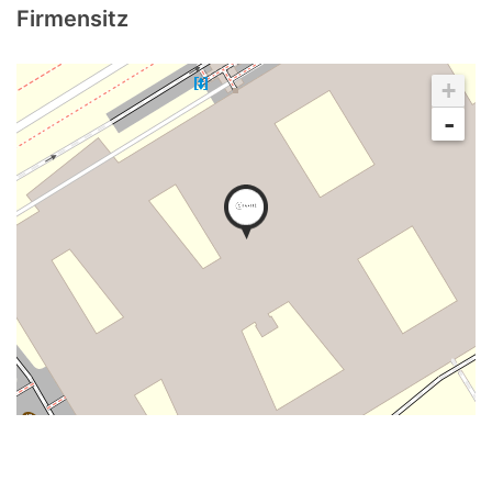
Firmensitz
+
-