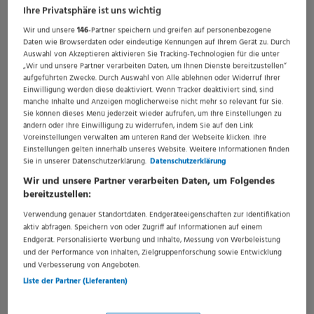
die
Ihre Privatsphäre ist uns wichtig
aktuelle
Wir und unsere
146
-Partner speichern und greifen auf personenbezogene
Aktivieren
Suche
Daten wie Browserdaten oder eindeutige Kennungen auf Ihrem Gerät zu. Durch
zu
Auswahl von Akzeptieren aktivieren Sie Tracking-Technologien für die unter
Ich akzeptiere die
Datenschutzrichtlinie
,
Nutzungsbedingungen
und
„Wir und unsere Partner verarbeiten Daten, um Ihnen Dienste bereitzustellen“
speichern
Verwendung von Cookies von Springermedizin.
aufgeführten Zwecke. Durch Auswahl von Alle ablehnen oder Widerruf Ihrer
gib
Einwilligung werden diese deaktiviert. Wenn Tracker deaktiviert sind, sind
deine
manche Inhalte und Anzeigen möglicherweise nicht mehr so relevant für Sie.
Emailadresse
Sie können dieses Menü jederzeit wieder aufrufen, um Ihre Einstellungen zu
ändern oder Ihre Einwilligung zu widerrufen, indem Sie auf den Link
ein
Voreinstellungen verwalten am unteren Rand der Webseite klicken. Ihre
Einstellungen gelten innerhalb unseres Website. Weitere Informationen finden
Sie in unserer Datenschutzerklärung.
Datenschutzerklärung
Wir und unsere Partner verarbeiten Daten, um Folgendes
bereitzustellen:
Verwendung genauer Standortdaten. Endgeräteeigenschaften zur Identifikation
aktiv abfragen. Speichern von oder Zugriff auf Informationen auf einem
Endgerät. Personalisierte Werbung und Inhalte, Messung von Werbeleistung
und der Performance von Inhalten, Zielgruppenforschung sowie Entwicklung
und Verbesserung von Angeboten.
Liste der Partner (Lieferanten)