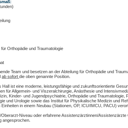
smaß:
tunden)
eilung
g für Orthopädie und Traumatologie
nat
hende Team und besetzen an der Abteilung für Orthopädie und Traum
l
ab sofort
die oben genannte Position.
all ist eine moderne, leistungsfähige und zukunftsorientierte Gesun
en für Allgemein- und Viszeralchirurgie, Anästhesie und Intensivmed
izin, Kinder- und Jugendpsychiatrie, Orthopädie und Traumatologie, 
ie und Urologie sowie das Institut für Physikalische Medizin und Reha
en Einheiten in einem Neubau (Stationen, OP, ICU/IMCU, PACU) verort
/Oberarzt-Niveau oder erfahrene Assistenzärztinnen/Assistenzärzt
ng angesprochen.