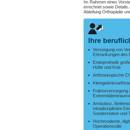
Im Rahmen eines Vorstel
errechnet sowie Details
Abteilung Orthopädie un
Ihre berufli
Versorgung von Ver
Erkrankungen des
Endoprothetik große
Hüfte und Knie
Arthroskopische Ch
Kleingelenksarthro
Frakturversorgung 
Extremitätentraum
Ambulanz, Bettenst
intradisziplinäre Ei
Sonderstation und T
Hochmoderne, digit
Operationssäle