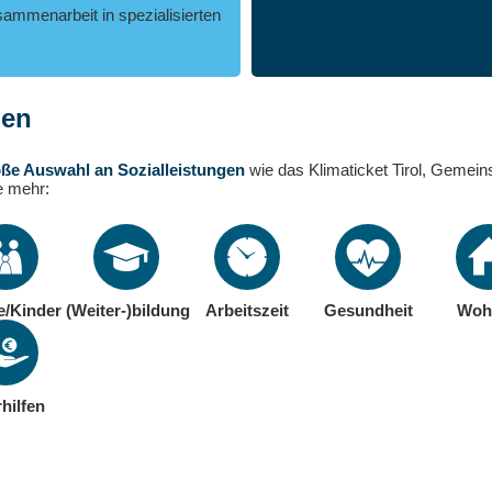
usammenarbeit in spezialisierten
nen
oße Auswahl an Sozialleistungen
wie das Klimaticket Tirol, Gemein
e mehr:
e/Kinder
(Weiter-)bildung
Arbeitszeit
Gesundheit
Woh
hilfen