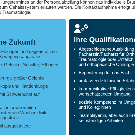
lungstermines an der Personalabteilung können das individuelle Brut
 zum Gehaltssystem erläutert werden. Die Kontaktaufnahme erfolgt üb
d Traumatologie.
Ihre Qualifikatio
che Zukunft
Abgeschlossene Ausbildung 
letzungen und degenerativen
Fachärztin/Facharzt für Ort
 Bewegungsapparates
Traumatologie oder Unfallchi
und orthopädische Chirurgie
r Gelenke: Schulter, Ellbogen,
Begeisterung für das Fach
irurgie großer Gelenke
umfassende klinische Erfah
skopie und Handchirurgie
kommunikative Fähigkeiten 
wertschätzenden Umgang
mit Schwerpunkt auf
a
soziale Kompetenz im Umgan
und Kolleg:innen
ation sowie weitere
nheiten wie Wochenklinik,
Teamplayer:in, aber auch F
agesklinik
selbständigen Arbeiten
al ausgestattete