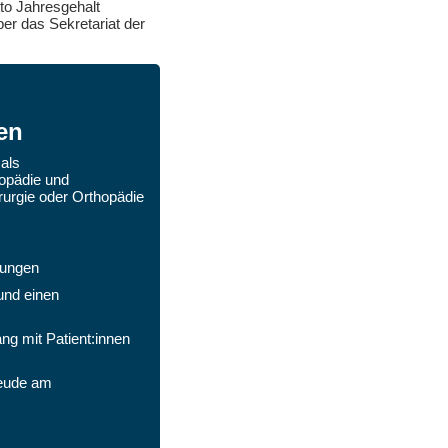
to Jahresgehalt
er das Sekretariat der
nen
als
hopädie und
rurgie oder Orthopädie
rungen
und einen
g mit Patient:innen
reude am