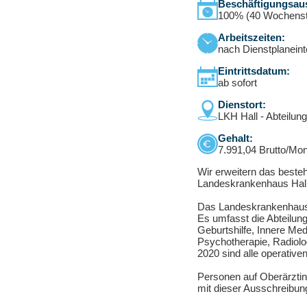
Beschäftigungsau
100% (40 Wochens
Arbeitszeiten:
nach Dienstplaneint
Eintrittsdatum:
ab sofort
Dienstort:
LKH Hall - Abteilun
Gehalt:
7.991,04 Brutto/Mo
Wir erweitern das beste
Landeskrankenhaus Hal
Das Landeskrankenhaus H
Es umfasst die Abteilung
Geburtshilfe, Innere Med
Psychotherapie, Radiolog
2020 sind alle operativ
Personen auf Oberärztin
mit dieser Ausschreibu