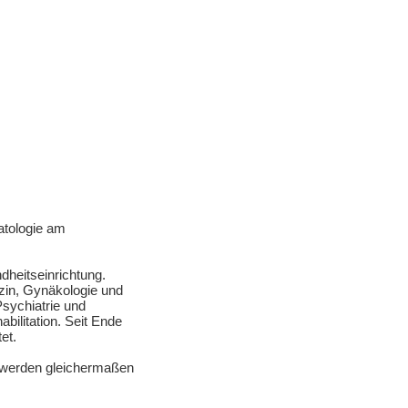
atologie am
dheitseinrichtung.
izin, Gynäkologie und
Psychiatrie und
bilitation. Seit Ende
et.
e werden gleichermaßen