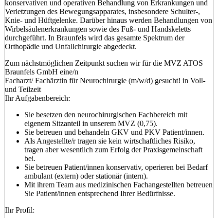
konservativen und operativen Behandlung von Erkrankungen und
Verletzungen des Bewegungsapparates, insbesondere Schulter-,
Knie- und Hüftgelenke. Darüber hinaus werden Behandlungen von
Wirbelsäulenerkrankungen sowie des Fuß- und Handskeletts
durchgeführt. In Braunfels wird das gesamte Spektrum der
Orthopädie und Unfallchirurgie abgedeckt.
Zum nächstmöglichen Zeitpunkt suchen wir für die MVZ ATOS
Braunfels GmbH eine/n
Facharzt/ Fachärztin für Neurochirurgie (m/w/d) gesucht!
in Voll-
und Teilzeit
Ihr Aufgabenbereich:
Sie besetzen den neurochirurgischen Fachbereich mit
eigenem Sitzanteil in unserem MVZ (0,75).
Sie betreuen und behandeln GKV und PKV Patient/innen.
Als Angestellte/r tragen sie kein wirtschaftliches Risiko,
tragen aber wesentlich zum Erfolg der Praxisgemeinschaft
bei.
Sie betreuen Patient/innen konservativ, operieren bei Bedarf
ambulant (extern) oder stationär (intern).
Mit ihrem Team aus medizinischen Fachangestellten betreuen
Sie Patient/innen entsprechend Ihrer Bedürfnisse.
Ihr Profil: