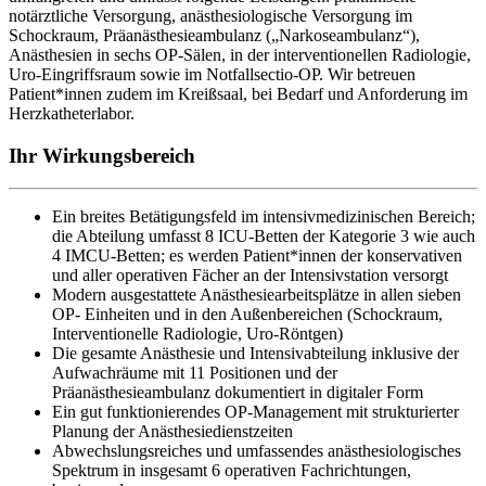
notärztliche Versorgung, anästhesiologische Versorgung im
Schockraum, Präanäs­thesieambulanz („Narkoseambulanz“),
Anästhesien in sechs OP-Sälen, in der interventionellen Radiologie,
Uro-Eingriffsraum sowie im Notfall­sectio-OP. Wir betreuen
Patient*innen zudem im Kreißsaal, bei Bedarf und Anforderung im
Herzkatheterlabor.
Ihr Wirkungsbereich
Ein breites Betätigungsfeld im intensivmedizinischen Bereich;
die Ab­teilung umfasst 8 ICU-Betten der Kategorie 3 wie auch
4 IMCU-Bet­ten; es werden Patient*innen der konservativen
und aller operativen Fächer an der Intensivstation versorgt
Modern ausgestattete Anästhesiearbeitsplätze in allen sieben
OP- Einheiten und in den Außenbereichen (Schockraum,
Interventionelle Radiologie, Uro-Röntgen)
Die gesamte Anästhesie und Intensivabteilung inklusive der
Auf­wachräume mit 11 Positionen und der
Präanästhesieambulanz doku­mentiert in digitaler Form
Ein gut funktionierendes OP-Management mit strukturierter
Planung der Anästhesiedienstzeiten
Abwechslungsreiches und umfassendes anästhesiologisches
Spek­trum in insgesamt 6 operativen Fachrichtungen,