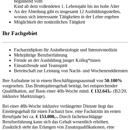
beginnend vom
Kind ab dem vollendeten 1. Lebensjahr bis ins hohe Alter
An der Abteilung gibt es insgesamt 12 Ausbildungsstellen,
woraus sich interessante Tätigkeiten in der Lehre ergeben
Möglichkeit der notärztlichen Tätigkeit
Ihr Fachgebiet
Facharztdiplom für Anästhesiologie und Intensivmedizin
Mehrjährige Berufserfahrung
Freude an der Ausbildung junger Kolleg*innen
Einsatzfreude und Teamspirit
Bereitschaft zur Leistung von Nacht- und Wochenenddiensten
Ihre Aufnahme ist in einem Beschäftigungsausmaß von
50-100%
vorgesehen. Das Bruttojahresgehalt beträgt, bei entsprechender
Quali­fikation, auf Basis einer 40h-Woche mind.
€ 132.643,-
(B2/20,
inklusive Marktzulage).
Bei einer 48h-Woche inklusive verlängerter Dienste liegt das
Einstiegs­gehalt für einen Facharzt bzw. eine Fachärztin im ersten
Berufsjahr bei ca.
€ 153.000,-.
Durch facheinschlägige
Berufserfahrung kann sich das Gehalt wesentlich erhöhen.
Zusätzlich steht das Erlangen von Zusatz­qualifikationen, eine