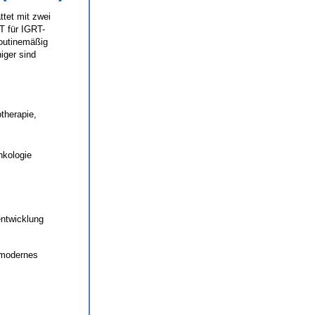
ttet mit zwei
T für IGRT-
routinemäßig
iger sind
therapie,
nkologie
entwicklung
n modernes