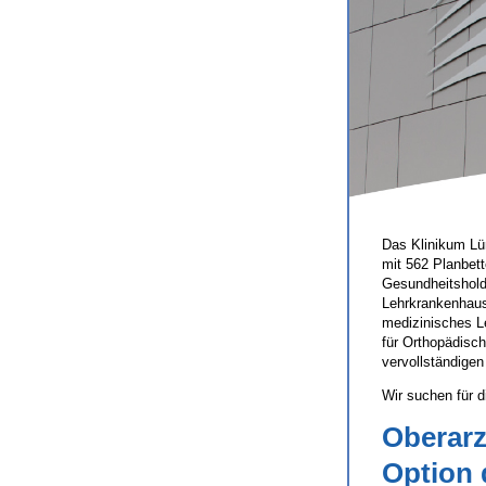
Das Klinikum Lü
mit 562 Planbet
Gesundheitshold
Lehrkrankenhaus
medizinisches Le
für Orthopädisc
vervollständige
Wir suchen für 
Oberarz
Option 