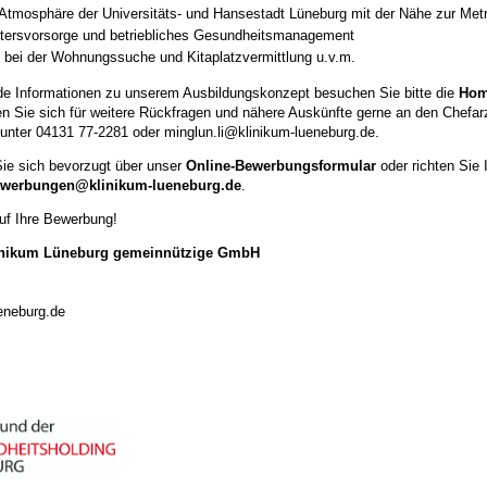
e Atmosphäre der Universitäts- und Hansestadt Lüneburg mit der Nähe zur Me
Altersvorsorge und betriebliches Gesundheitsmanagement
 bei der Wohnungssuche und Kitaplatzvermittlung u.v.m.
de Informationen zu unserem Ausbildungskonzept besuchen Sie bitte die
Hom
n Sie sich für weitere Rückfragen und nähere Auskünfte gerne an den Chefarz
 unter 04131 77-2281 oder
minglun.li@klinikum-lueneburg.de
.
Sie sich bevorzugt über unser
Online-Bewerbungsformular
oder richten Sie
werbungen@klinikum-lueneburg.de
.
uf Ihre Bewerbung!
linikum Lüneburg gemeinnützige GmbH
eneburg.de