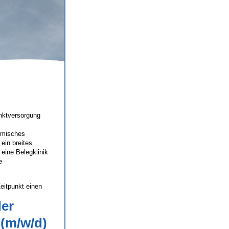
nktversorgung
demisches
ein breites
 eine Belegklinik
e
eitpunkt einen
der
 (m/w/d)