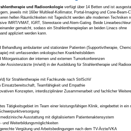
trahlentherapie und Radioonkologie
verfügt über 14 Betten und ist ausgesta
gern, jeweils mit 160er Multileaf-Kollimator, Portal-Imaging und Cone-Beam-C
seren hellen Räumlichkeiten mit Tageslicht werden alle modernen Techniken 
lusive IMRT/VMAT, IGRT, Stereotaxie und Atem-Gating. Beide Linearbeschleun
teinander gematcht, sodass ein Strahlentherapieplan an beiden Linacs ohne
nd appliziert werden kann.
 Behandlung ambulanter und stationärer Patienten (Supportivtherapie, Chemo
erapie) mit umfassenden onkologischen Krankheitsbildern
 Mitorganisation der internen und externen Tumorkonferenzen
 der Assistenzärzte (m/w/d) in der Ausbildung für Strahlentherapie und Radioo
/d) für Strahlentherapie mit Fachkunde nach StrlSchV
Einsatzbereitschaft, Teamfähigkeit und Empathie
ovativen Konzepten, interdisziplinärer Zusammenarbeit und fachlicher Weiter
tes Tätigkeitsgebiet im Team einer leistungsfähigen Klinik, eingebettet in ei
 Schwerpunktversorgung
medizinische Ausstattung mit digitalisiertem Patientenaktensystem
rt- und Weiterbildungsmöglichkeiten
gsgerechte Vergütung und Arbeitsbedingungen nach dem TV-Ärzte/VKA