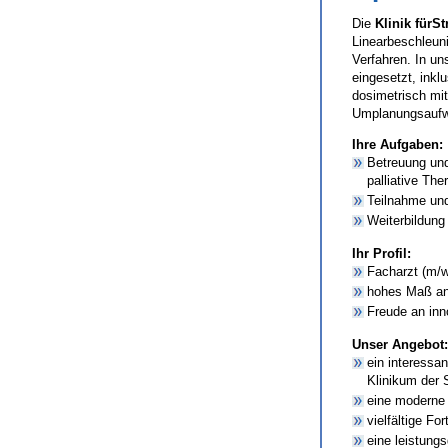
Die
Klinik fürS
Linearbeschleuni
Verfahren. In un
eingesetzt, ink
dosimetrisch mi
Umplanungsaufwa
Ihre Aufgaben:
Betreuung und
palliative Th
Teilnahme und
Weiterbildung
Ihr Profil:
Facharzt (m/w
hohes Maß an 
Freude an inn
Unser Angebot:
ein interessan
Klinikum der
eine moderne 
vielfältige Fo
eine leistun