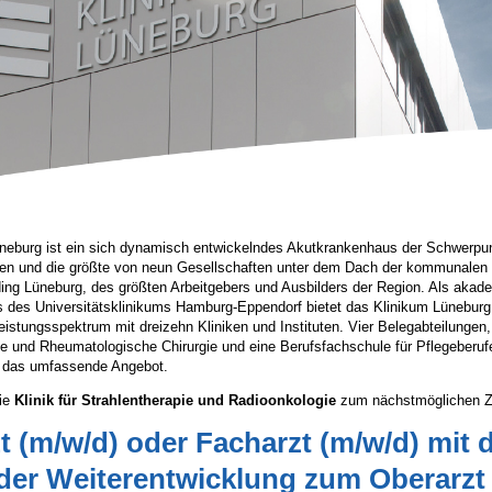
neburg ist ein sich dynamisch entwickelndes Akutkrankenhaus der Schwerpu
ten und die größte von neun Gesellschaften unter dem Dach der kommunalen
ing Lüneburg, des größten Arbeitgebers und Ausbilders der Region. Als aka
 des Universitätsklinikums Hamburg-Eppendorf bietet das Klinikum Lüneburg 
istungsspektrum mit dreizehn Kliniken und Instituten. Vier Belegabteilungen,
he und Rheumatologische Chirurgie und eine Berufsfachschule für Pflegeberuf
n das umfassende Angebot.
die
Klinik für Strahlentherapie und Radioonkologie
zum nächstmöglichen Z
t (m/w/d) oder Facharzt (m/w/d) mit 
der Weiterentwicklung zum Oberarzt